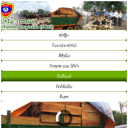
ໜ້າຫຼັກ
ກົມກວດກາປ່າໄມ້
ສື່ສິ່ງພີມ
ກົດໝາຍ ແລະ ນິຕິກຳ
ລີ້ງເຊື່ອມຕໍ່
ຕິດຕໍ່ພົວພັນ
ຄົ້ນຫາ