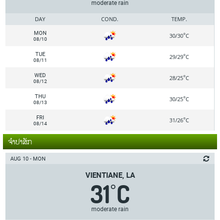
moderate rain
DAY
COND.
TEMP.
MON
°
30/30
C
08/10
TUE
°
29/29
C
08/11
WED
°
28/25
C
08/12
THU
°
30/25
C
08/13
FRI
°
31/26
C
08/14
ຈຳປາສັກ
AUG 10 - MON
VIENTIANE, LA
31
C
°
moderate rain