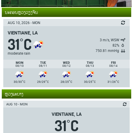
ນະຄອນຫຼວງວຽງຈັນ
AUG 10, 2026 - MON
VIENTIANE, LA
31
C
°
3 m/s, WSW
82%
750.81 mmHg
moderate rain
MON
TUE
WED
THU
FRI
08/10
08/11
08/12
08/13
08/14
°
°
°
°
°
30/30
C
29/29
C
28/25
C
30/25
C
31/26
C
ຫຼວງພະບາງ
AUG 10 - MON
VIENTIANE, LA
31
C
°