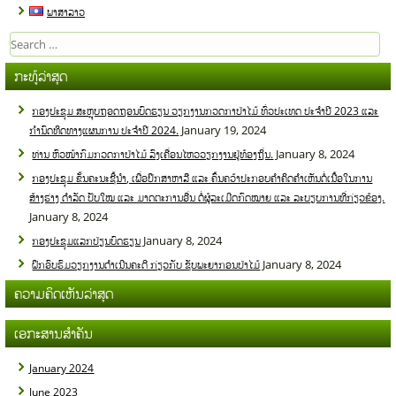
ພາສາລາວ
Search
for:
ກະທູ້ລ່າສຸດ
ກອງປະຊຸມ ສະຫຼຸບຖອດຖອນບົດຮຽນ ວຽກງານກວດກາປ່າໄມ້ ທົ່ວປະເທດ ປະຈໍາປີ 2023 ແລະ
January 19, 2024
ກໍານົດທິດທາງແຜນການ ປະຈໍາປີ 2024.
January 8, 2024
ທ່ານ ຫົວໜ້າກົມກວດກາປ່າໄມ້ ລົງເຄື່ອນໄຫວວຽກງານຢູ່ທ້ອງຖິ່ນ.
ກອງປະຊຸມ ຂັ້ນຄະນະຊີ້ນໍາ, ເພື່ອປຶກສາຫາລື ແລະ ຄົ້ນຄວ້າປະກອບຄໍາຄິດຄໍາເຫັນຕໍ່ເນື້ອໃນການ
ສ້າງຮ່າງ ດໍາລັດ ປັບໃໝ ແລະ ມາດຕະການອື່ນ ຕໍ່ຜູ້ລະເມີດກົດໝາຍ ແລະ ລະບຽບການທີ່ກ່ຽວຂ້ອງ.
January 8, 2024
January 8, 2024
ກອງປະຊຸມແລກປ່ຽນບົດຮຽນ
January 8, 2024
ຝຶກອົບຮົມວຽກງານດໍາເນີນຄະດີ ກ່ຽວກັບ ຊັບພະຍາກອນປ່າໄມ້
ຄວາມຄິດເຫັນລ່າສຸດ
ເອກະສານສຳຄັນ
January 2024
June 2023