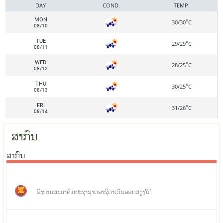
DAY
COND.
TEMP.
MON
°
30/30
C
08/10
TUE
°
29/29
C
08/11
WED
°
28/25
C
08/12
THU
°
30/25
C
08/13
FRI
°
31/26
C
08/14
ສາກົນ
ສາກົນ
ອົງການສະມາຄົມປະຊາຊາດອາຊີຕາເວັນອອກສ່ຽງໃຕ້