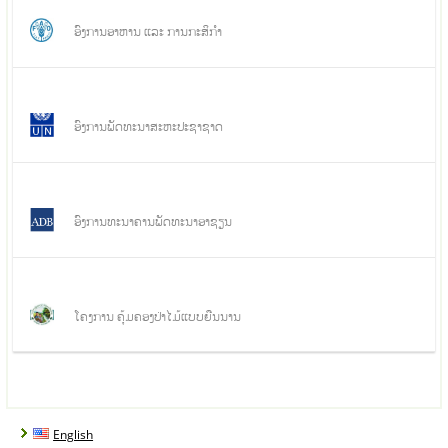
ອົງການອາຫານ ແລະ ການກະສິກໍາ
ອົງການພັດທະນາສະຫະປະຊາຊາດ
ອົງການທະນາຄານພັດທະນາອາຊຽນ
ໂຄງການ ຄຸ້ມຄອງປ່າໄມ້ແບບຍືນນານ
English