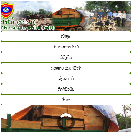
ໜ້າຫຼັກ
ກົມກວດກາປ່າໄມ້
ສື່ສິ່ງພີມ
ກົດໝາຍ ແລະ ນິຕິກຳ
ລີ້ງເຊື່ອມຕໍ່
ຕິດຕໍ່ພົວພັນ
ຄົ້ນຫາ