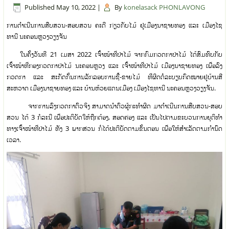
Published
May 10, 2022
|
By
konelasack PHONLAVONG
ການດຳເນີນການສືບສວນ-ສອບສວນ ຄະດີ ກ່ຽວກັບໄມ້ ຢູ່ເມືອງນາຊາຍທອງ ແລະ ເມືອງໄຊ
ທານີ ນະຄອນຫຼວງວຽງຈັນ
ໃນຄັ້ງວັນທີ 21 ເມສາ 2022 ເຈົ້າໜ້າທີ່ປ່າໄມ້ ຈາກກົມກວດກາປ່າໄມ້ ໄດ້ສົມທົບກັບ
ເຈົ້າໜ້າທີ່ກອງກວດກາປ່າໄມ້ ນະຄອນຫຼວງ ແລະ ເຈົ້າໜ້າທີ່ປ່າໄມ້ ເມືອງນາຊາຍທອງ ເພື່ອລົງ
ກວດກາ ແລະ ສະກັດກັ້ນການລັກລອບການຊື້-ຂາຍໄມ້ ທີ່ຜິດຕໍ່ລະບຽບກົດໝາຍຢູ່ບ້ານສີ
ສະຫວາດ ເມືອງນາຊາຍທອງ ແລະ ບ້ານຫ້ວຍແດນເມືອງ ເມືອງໄຊທານີ ນະຄອນຫຼວງວຽງຈັນ.
ຈາກການລົງກວດກາຕົວຈິງ ສາມາດນຳຕົວຜູ້ກະທຳຜິດ ມາດຳເນີນການສືບສວນ-ສອບ
ສວນ ໄດ້ 3 ກໍລະນີ ເພື່ອປະຕິບັດໃຫ້ຖືກຕ້ອງ, ສອດຄ່ອງ ແລະ ເປັນໄປຕາມຂະບວນການຍຸຕິທຳ
ທາງເຈົ້າໜ້າທີ່ປ່າໄມ້ ທັງ 3 ພາກສ່ວນ ກໍ່ໄດ້ປະຕິບັດຕາມຂັ້ນຕອນ ເພື່ອໃຫ້ສຳເລັດຕາມກຳນົດ
ເວລາ.