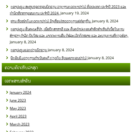
ກອງປະຊຸມ ສະຫຼຸບຖອດຖອນບົດຮຽນ ວຽກງານກວດກາປ່າໄມ້ ທົ່ວປະເທດ ປະຈໍາປີ 2023 ແລະ
January 19, 2024
ກໍານົດທິດທາງແຜນການ ປະຈໍາປີ 2024.
January 8, 2024
ທ່ານ ຫົວໜ້າກົມກວດກາປ່າໄມ້ ລົງເຄື່ອນໄຫວວຽກງານຢູ່ທ້ອງຖິ່ນ.
ກອງປະຊຸມ ຂັ້ນຄະນະຊີ້ນໍາ, ເພື່ອປຶກສາຫາລື ແລະ ຄົ້ນຄວ້າປະກອບຄໍາຄິດຄໍາເຫັນຕໍ່ເນື້ອໃນການ
ສ້າງຮ່າງ ດໍາລັດ ປັບໃໝ ແລະ ມາດຕະການອື່ນ ຕໍ່ຜູ້ລະເມີດກົດໝາຍ ແລະ ລະບຽບການທີ່ກ່ຽວຂ້ອງ.
January 8, 2024
January 8, 2024
ກອງປະຊຸມແລກປ່ຽນບົດຮຽນ
January 8, 2024
ຝຶກອົບຮົມວຽກງານດໍາເນີນຄະດີ ກ່ຽວກັບ ຊັບພະຍາກອນປ່າໄມ້
ຄວາມຄິດເຫັນລ່າສຸດ
ເອກະສານສຳຄັນ
January 2024
June 2023
May 2023
April 2023
March 2023