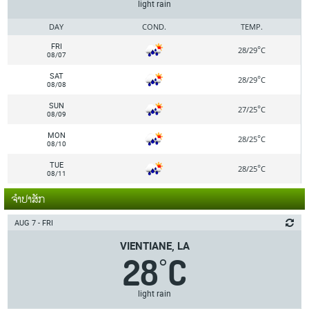
light rain
DAY
COND.
TEMP.
FRI
°
28/29
C
08/07
SAT
°
28/29
C
08/08
SUN
°
27/25
C
08/09
MON
°
28/25
C
08/10
TUE
°
28/25
C
08/11
ຈຳປາສັກ
AUG 7 - FRI
VIENTIANE, LA
28
C
°
light rain