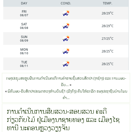
DAY
COND.
TEMP.
FRI
°
28/29
C
08/07
SAT
°
28/29
C
08/08
SUN
°
27/25
C
08/09
MON
°
28/25
C
08/10
TUE
°
28/25
C
08/11
ກອງປະຊຸມສະຫຼຸບຜົນການດຳເນີນຄະດີການຄ້າຂາຍຊິ້ນສ່ວນສັດປ່າ (ງາຊ້າງ) ແລະ ການມອບ-
ຮັບ…
»
«
ພິທີມອບ-ຮັບສັດປ່າປະເພດຫວງຫ້າມບັນຊິ1 (ລີງກັງ) ຄືນໃຫ້ແກ່ລັດ ຂອງປະຊາຊົນບ້ານໂພນ
ຄຳ…
ການດຳເນີນການສືບສວນ-ສອບສວນ ຄະດີ
ກ່ຽວກັບໄມ້ ຢູ່ເມືອງນາຊາຍທອງ ແລະ ເມືອງໄຊ
ທານີ ນະຄອນຫຼວງວຽງຈັນ