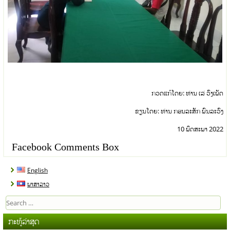
ກວດແກ້ໂດຍ: ທ່ານ ເລ່ ວົງເພັດ
ຂຽນໂດຍ: ທ່ານ ກອນລະສັກ ພົນລະວົງ
10 ພຶດສະພາ 2022
Facebook Comments Box
English
ພາສາລາວ
Search
for:
ກະທູ້ລ່າສຸດ