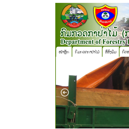
ໜ້າຫຼັກ
ກົມກວດກາປ່າໄມ້
ສື່ສິ່ງພີມ
ກົດ