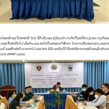
ໍາສະເໜີ ແລະ ປຶກສາຫາລື “ຮ່າງ” ຂໍ້ຕົກລົງ ແລະ ຄູ່ມືແນະນໍາ ການຈັດຕັ້ງປະຕິບັດວຽກງານ ກ່ຽວກັບ
ໄວ ຂອງເຈົ້າໜ້າທີ່ປ່າໄມ້ ເພື່ອຕ້ານ ແລະ ສະກັດກັ້ນອາຊະຍາກໍາສັດປ່າ. ໂດຍການເປັນປະທານຮ່ວມຂອງ ທ່
ມະນີ ຮອງຫົວໜ້າກົມກວດປ່າໄມ້ ແລະ ທ່ານ ລໍຣິດ ພາເລັນຕີນີ ຫົວໜ້າອົງການກອງທຶນອະນຸລັກທໍາ
ປປ ລາວ (WWF-Laos).