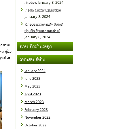
January 8, 2024
ກ່ຽວຂ້ອງ.
ກອງປະຊຸມແລກປ່ຽນບົດຮຽນ
January 8, 2024
ຝຶກອົບຮົມວຽກງານດໍາເນີນຄະດີ
ກ່ຽວກັບ ຊັບພະຍາກອນປ່າໄມ້
January 8, 2024
ໜ່ວຍງານ
ຄວາມຄິດເຫັນລ່າສຸດ
ານ ສຸນັນ
ມະຊາດໂລກ
ເອກະສານສຳຄັນ
January 2024
June 2023
May 2023
April 2023
March 2023
February 2023
November 2022
October 2022