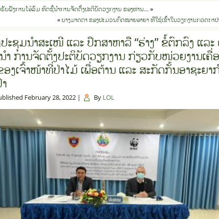
ຮັບຟັງການໂອ້ລົມ ທິດຊີ້ນຳການຈັດຕັ້ງປະຕິບັດວຽກງານ ຂອງ​ທ່ານ​…
»
«
ບາງມາດຕາ ຂອງປະມວນກົດໝາຍອາຍາ ທີ່ໃຊ້ເຂົ້າໃນວຽກງານກວດກາປ່າໄ
ະຊຸມນໍາສະເໜີ ແລະ ປຶກສາຫາລື “ຮ່າງ” ຂໍ້ຕົກລົງ ແລະ ຄ
ນໍາ ການຈັດຕັ້ງປະຕິບັດວຽກງານ ກ່ຽວກັບໜ່ວຍງານເຄື່ອ
ອງເຈົ້າໜ້າທີ່ປ່າໄມ້ ເພື່ອຕ້ານ ແລະ ສະກັດກັ້ນອາຊະຍາກ
່າ
ublished
February 28, 2022
|
By
LOL