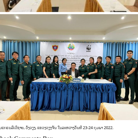
ມແກຣນລີເວີຊາຍ, ວັງວຽງ, ແຂວງວຽງຈັນ ໃນລະຫວ່າງວັນທີ 23-24 ກຸມພາ 2022.