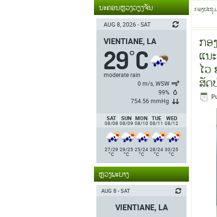
ນະຄອນຫຼວງວຽງຈັນ
ກອງປະຊຸມ
AUG 8, 2026 - SAT
ກອງປ
VIENTIANE, LA
29
C
°
ແນະ
ໄວ ຂ
moderate rain
ສັດປ
0 m/s, WSW
99%
P
754.56 mmHg
SAT
SUN
MON
TUE
WED
08/08
08/09
08/10
08/11
08/12
27/29
29/25
25/24
28/24
30/25
°
°
°
°
°
C
C
C
C
C
ຫຼວງພະບາງ
AUG 8 - SAT
VIENTIANE, LA