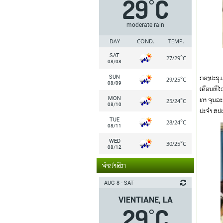
29
C
°
moderate rain
DAY
COND.
TEMP.
SAT
°
27/29
C
08/08
SUN
ກອງປະຊຸມນ
°
29/25
C
08/09
ເຄື່ອນທີ່
MON
ທາ ຈຸນລະ
°
25/24
C
08/10
ປະຈໍາ ສ
TUE
°
28/24
C
08/11
WED
°
30/25
C
08/12
ຈຳປາສັກ
AUG 8 - SAT
VIENTIANE, LA
29
C
°