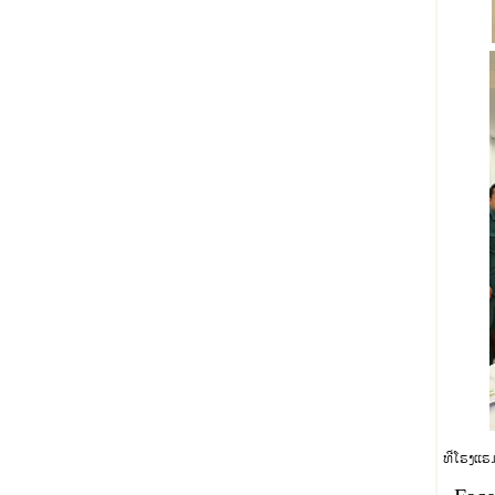
ທີ່ໂຮງແຮ