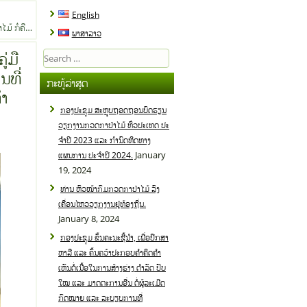
English
ມ້ ກໍ່ຄື…
ພາສາລາວ
ູ່ມື
Search
for:
ນທີ່
ກະທູ້ລ່າສຸດ
ໍາ
ກອງປະຊຸມ ສະຫຼຸບຖອດຖອນບົດຮຽນ
ວຽກງານກວດກາປ່າໄມ້ ທົ່ວປະເທດ ປະ
ຈໍາປີ 2023 ແລະ ກໍານົດທິດທາງ
January
ແຜນການ ປະຈໍາປີ 2024.
19, 2024
ທ່ານ ຫົວໜ້າກົມກວດກາປ່າໄມ້ ລົງ
ເຄື່ອນໄຫວວຽກງານຢູ່ທ້ອງຖິ່ນ.
January 8, 2024
ກອງປະຊຸມ ຂັ້ນຄະນະຊີ້ນໍາ, ເພື່ອປຶກສາ
ຫາລື ແລະ ຄົ້ນຄວ້າປະກອບຄໍາຄິດຄໍາ
ເຫັນຕໍ່ເນື້ອໃນການສ້າງຮ່າງ ດໍາລັດ ປັບ
ໃໝ ແລະ ມາດຕະການອື່ນ ຕໍ່ຜູ້ລະເມີດ
ກົດໝາຍ ແລະ ລະບຽບການທີ່