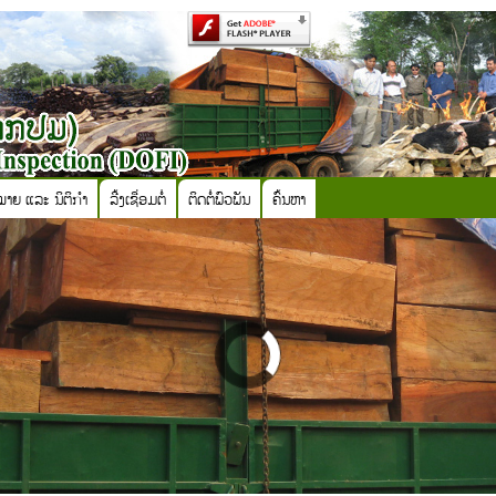
ໝາຍ ແລະ ນິຕິກຳ
ລີ້ງເຊື່ອມຕໍ່
ຕິດຕໍ່ພົວພັນ
ຄົ້ນຫາ