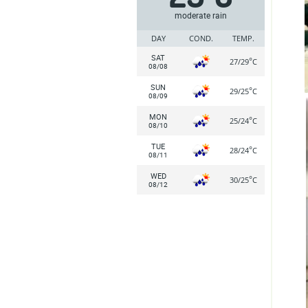
moderate rain
DAY
COND.
TEMP.
SAT
°
27/29
C
08/08
SUN
°
29/25
C
08/09
MON
°
25/24
C
08/10
TUE
°
28/24
C
08/11
WED
°
30/25
C
08/12