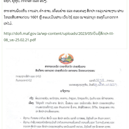
ແຊັດ, ຢູທູບ, ຕິກຕ໋ອກ ແລະ ອື່ນໆ.
ຫາກທ່ານພົບເຫັນ ການລ່າ, ຄ້າ-ຂາຍ, ເຄື່ອນຍ້າຍ ແລະ ຄອບຄອງ ສັດປ່າ ກະລຸນາລາຍງານ ຜ່ານ
ໂທລະສັບສາຍດ່ວນ 1601 ຫຼື ຄອມເມັນຜ່ານ ເວັບໄຊ້ ແລະ ເພຈເຟດບຸກ ຂອງກົມກວດກາ
ປ່າໄມ້.
http://dofi.maf.gov.la/wp-content/uploads/2023/05/ບັນຊີສັດປ່າ-III-
08_ນຍ-25.02.21.pdf