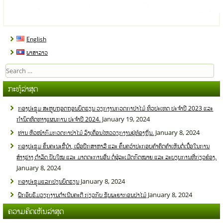
English
ພາສາລາວ
Search
for:
ກະທູ້ລ່າສຸດ
ກອງປະຊຸມ ສະຫຼຸບຖອດຖອນບົດຮຽນ ວຽກງານກວດກາປ່າໄມ້ ທົ່ວປະເທດ ປະຈໍາປີ 2023 ແລະ
January 19, 2024
ກໍານົດທິດທາງແຜນການ ປະຈໍາປີ 2024.
January 8, 2024
ທ່ານ ຫົວໜ້າກົມກວດກາປ່າໄມ້ ລົງເຄື່ອນໄຫວວຽກງານຢູ່ທ້ອງຖິ່ນ.
ກອງປະຊຸມ ຂັ້ນຄະນະຊີ້ນໍາ, ເພື່ອປຶກສາຫາລື ແລະ ຄົ້ນຄວ້າປະກອບຄໍາຄິດຄໍາເຫັນຕໍ່ເນື້ອໃນການ
ສ້າງຮ່າງ ດໍາລັດ ປັບໃໝ ແລະ ມາດຕະການອື່ນ ຕໍ່ຜູ້ລະເມີດກົດໝາຍ ແລະ ລະບຽບການທີ່ກ່ຽວຂ້ອງ.
January 8, 2024
January 8, 2024
ກອງປະຊຸມແລກປ່ຽນບົດຮຽນ
January 8, 2024
ຝຶກອົບຮົມວຽກງານດໍາເນີນຄະດີ ກ່ຽວກັບ ຊັບພະຍາກອນປ່າໄມ້
ຄວາມຄິດເຫັນລ່າສຸດ