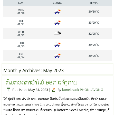
DAY
COND.
TEMP.
MON
°
30/30
C
08/10
TUE
°
33/29
C
08/11
WED
°
32/25
C
08/12
THU
°
30/26
C
08/13
FRI
°
30/26
C
08/14
Monthly Archives:
May 2023
ກົມກວດກາປ່າໄມ້ ອອກ ແຈ້ງການ
Published
May 31, 2023
|
By
konelasack PHONLAVONG
ໃຫ້ ຢຸດຕິ! ການ ລ່າ, ຄ້າ-ຂາຍ, ຄອບຄອງ ສັດປ່າ, ຊິ້ນສ່ວນ ແລະ ຜະລິດຕະພັນ ສັດປ່າ ປະເພດ
ຫວງຫ້າມ ຕາມສະຖານທີ່ຕ່າງໆ ແລະ ຫ້າມປະກາດ ຊື້-ຂາຍ, ສ້າງສື່ໂຄສະນາ, ວິດີໂອ, ພາບຖ່າຍ
ການລ່າ ສັດປ່າ ຜ່ານແພຣດຟອມສື່ອອນລາຍ (Platform Socail Media) ເຊັ່ນ: ເຟສບຸກ, ວີ