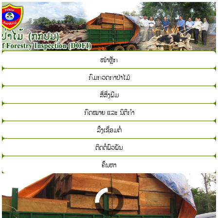
ໜ້າຫຼັກ
ກົມກວດກາປ່າໄມ້
ສື່ສິ່ງພີມ
ກົດໝາຍ ແລະ ນິຕິກຳ
ລີ້ງເຊື່ອມຕໍ່
ຕິດຕໍ່ພົວພັນ
ຄົ້ນຫາ