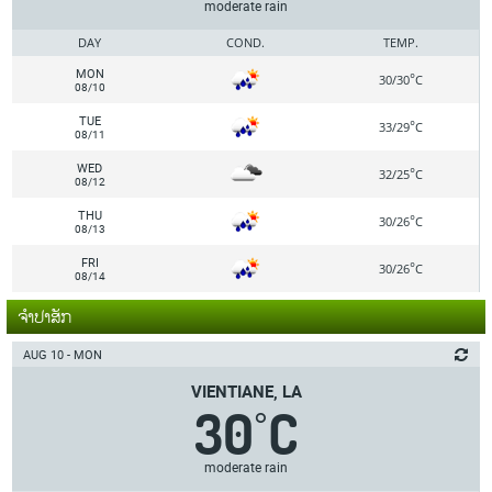
moderate rain
DAY
COND.
TEMP.
MON
°
30/30
C
08/10
TUE
°
33/29
C
08/11
WED
°
32/25
C
08/12
THU
°
30/26
C
08/13
FRI
°
30/26
C
08/14
ຈຳປາສັກ
AUG 10 - MON
VIENTIANE, LA
30
C
°
moderate rain