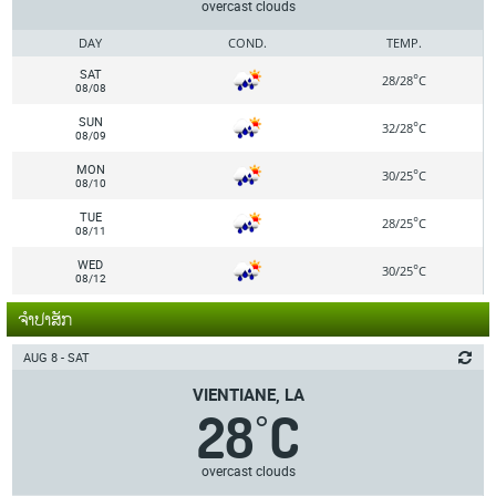
overcast clouds
DAY
COND.
TEMP.
SAT
°
28/28
C
08/08
SUN
°
32/28
C
08/09
MON
°
30/25
C
08/10
TUE
°
28/25
C
08/11
WED
°
30/25
C
08/12
ຈຳປາສັກ
AUG 8 - SAT
VIENTIANE, LA
28
C
°
overcast clouds