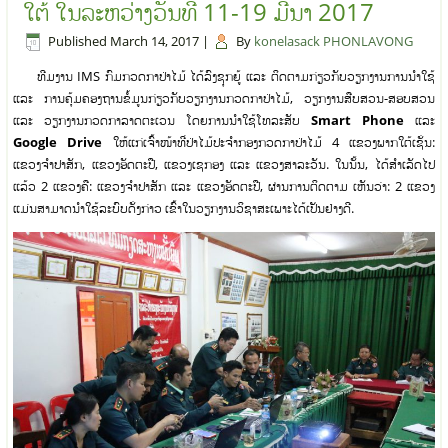
ໃຕ້ ໃນລະຫວ່າງວັນທີ 11-19 ມີນາ 2017
Published
March 14, 2017
|
By
konelasack PHONLAVONG
ທີມງານ IMS ກົມກວດກາປ່າໄມ້ ໄດ້ລົງຊຸກຍູ້ ແລະ ຕິດຕາມກ່ຽວກັບວຽກງານການນຳໃຊ້
ແລະ ການຄຸ້ມຄອງຖານຂໍ້ມູນກ່ຽວກັບວຽກງານກວດກາປ່າໄມ້, ວຽກງານສືບສວນ-ສອບສວນ
ແລະ ວຽກງານກວດກາລາດຕະເວນ ໂດຍການນຳໃຊ້ໂທລະສັບ
Smart Phone
ແລະ
Google Drive
ໃຫ້ແກ່ເຈົ້າໜ້າທີ່ປ່າໄມ້ປະຈຳກອງກວດກາປ່າໄມ້ 4 ແຂວງພາກໃຕ້ເຊັ່ນ:
ແຂວງຈຳປາສັກ, ແຂວງອັດຕະປື, ແຂວງເຊກອງ ແລະ ແຂວງສາລະວັນ. ໃນນັ້ນ, ໄດ້ສຳເລັດໄປ
ແລ້ວ 2 ແຂວງຄື: ແຂວງຈຳປາສັກ ແລະ ແຂວງອັດຕະປື, ຜ່ານການຕິດຕາມ ເຫັນວ່າ: 2 ແຂວງ
ແມ່ນສາມາດນຳໃຊ້ລະບົບດັ່ງກ່າວ ເຂົ້າໃນວຽກງານວິຊາສະເພາະໄດ້ເປັນຢ່າງດີ.