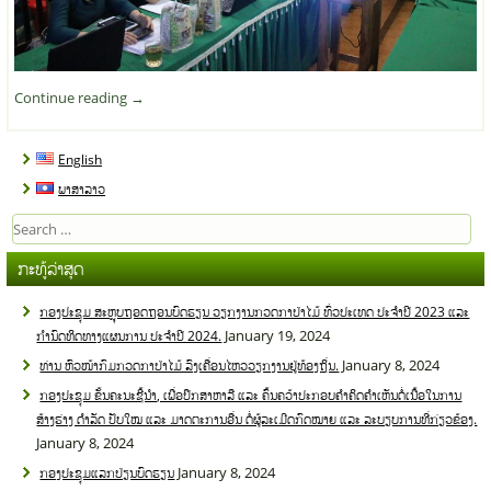
Continue reading
→
English
ພາສາລາວ
Search
for:
ກະທູ້ລ່າສຸດ
ກອງປະຊຸມ ສະຫຼຸບຖອດຖອນບົດຮຽນ ວຽກງານກວດກາປ່າໄມ້ ທົ່ວປະເທດ ປະຈໍາປີ 2023 ແລະ
January 19, 2024
ກໍານົດທິດທາງແຜນການ ປະຈໍາປີ 2024.
January 8, 2024
ທ່ານ ຫົວໜ້າກົມກວດກາປ່າໄມ້ ລົງເຄື່ອນໄຫວວຽກງານຢູ່ທ້ອງຖິ່ນ.
ກອງປະຊຸມ ຂັ້ນຄະນະຊີ້ນໍາ, ເພື່ອປຶກສາຫາລື ແລະ ຄົ້ນຄວ້າປະກອບຄໍາຄິດຄໍາເຫັນຕໍ່ເນື້ອໃນການ
ສ້າງຮ່າງ ດໍາລັດ ປັບໃໝ ແລະ ມາດຕະການອື່ນ ຕໍ່ຜູ້ລະເມີດກົດໝາຍ ແລະ ລະບຽບການທີ່ກ່ຽວຂ້ອງ.
January 8, 2024
January 8, 2024
ກອງປະຊຸມແລກປ່ຽນບົດຮຽນ