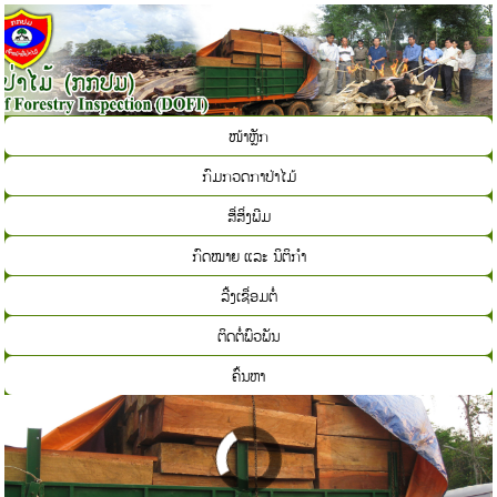
ໜ້າຫຼັກ
ກົມກວດກາປ່າໄມ້
ສື່ສິ່ງພີມ
ກົດໝາຍ ແລະ ນິຕິກຳ
ລີ້ງເຊື່ອມຕໍ່
ຕິດຕໍ່ພົວພັນ
ຄົ້ນຫາ