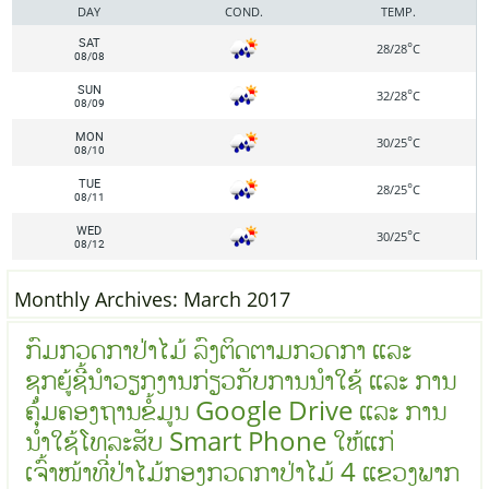
DAY
COND.
TEMP.
SAT
°
28/28
C
08/08
SUN
°
32/28
C
08/09
MON
°
30/25
C
08/10
TUE
°
28/25
C
08/11
WED
°
30/25
C
08/12
Monthly Archives:
March 2017
ກົມກວດກາປ່າໄມ້ ລົງຕິດຕາມກວດກາ ແລະ
ຊຸກຍູ້ຊີ້ນຳວຽກງານກ່ຽວກັບການນຳໃຊ້ ແລະ ການ
ຄຸ້ມຄອງຖານຂໍ້ມູນ Google Drive ແລະ ການ
ນຳໃຊ້ໂທລະສັບ Smart Phone ໃຫ້ແກ່
ເຈົ້າໜ້າທີ່ປ່າໄມ້ກອງກວດກາປ່າໄມ້ 4 ແຂວງພາກ